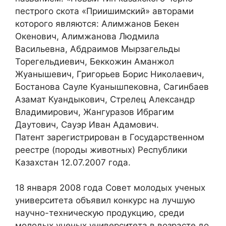
пестрого скота «Приишимский» авторами
которого являются: Алимжанов Бекен
Окенович, Алимжанова Людмила
Васильевна, Абдраимов Мырзагельды
Торегельдиевич, Беккожин Аманжол
Жуанышевич, Григорьев Борис Николаевич,
Бостанова Сауле Куанышпековна, Сагинбаев
Азамат Куандыкович, Стрелец Александр
Владимирович, Жангуразов Ибрагим
Даутович, Сауэр Иван Адамович.
Патент зарегистрирован в Государственном
реестре (породы животных) Республики
Казахстан 12.07.2007 года.
18 января 2008 года Совет молодых ученых
университета объявил конкурс на лучшую
научно-техническую продукцию, среди
молодых ученых университета в возрасте до