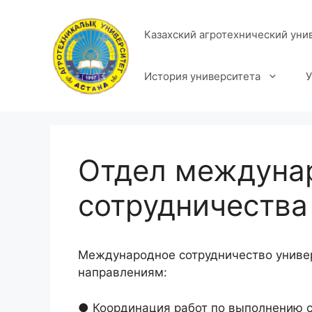
Перейти
к
Казахский агротехнический уни
содержимому
История университета
У
Отдел междуна
сотрудничества
Международное сотрудничество униве
направлениям:
● Координация работ по выполнению 