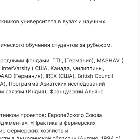
кников университета в вузах и научных
ического обучения студентов за рубежом.
ародными фондами: ГТЦ (Германия), MASHAV (
InterVarsity ( США, Канада, Филиппины,
AD (Германия), IREX (США), British Council
США), Программа Азиатских исследований
ым связям (Индия); Французский Альянс
стником проектов: Европейского Союза
джмента», «Практика в фермерских
тие фермерских хозяйств и
 в Акмолинской области» (Англия, 1994 г.),