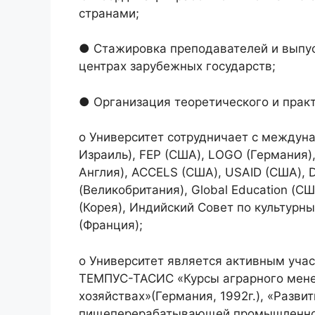
странами;
● Стажировка преподавателей и выпус
центрах зарубежных государств;
● Организация теоретического и практ
o Университет сотрудничает с междун
Израиль), FEP (США), LOGO (Германия), 
Англия), ACCELS (США), USAID (США), DA
(Великобритания), Global Education (
(Корея), Индийский Совет по культурн
(Франция);
o Университет является активным уча
ТЕМПУС-ТАСИС «Курсы аграрного мене
хозяйствах»(Германия, 1992г.), «Разви
пищеперерабатывающей промышленности