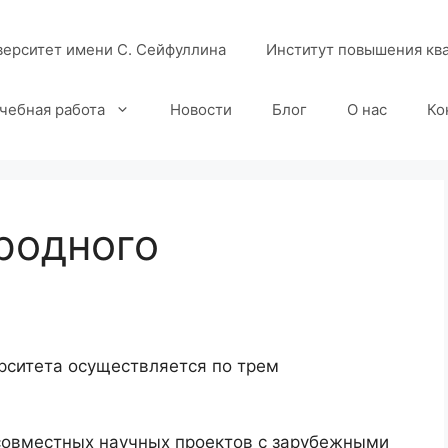
верситет имени С. Сейфуллина
Институт повышения кв
чебная работа
Новости
Блог
О нас
Ко
родного
рситета осуществляется по трем
совместных научных проектов с зарубежными